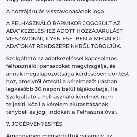
A hozzájárulás visszavonásának joga
A FELHASZNÁLÓ BÁRMIKOR JOGOSULT AZ
ADATKEZELÉSHEZ ADOTT HOZZÁJÁRULÁST
VISSZAVONNI, ILYEN ESETBEN A MEGADOTT
ADATOKAT RENDSZEREINKBŐL TÖRÖLJÜK.
Szolgáltató az adatkezeléssel kapcsolatos
felhasználói panaszokat megvizsgálja, és
annak megalapozottsága kérdésében döntést
hoz, amelyről értesíti a kérelmezőt írásban
legkésőbb 30 napon belül tájékoztatja. Ha
Szolgáltató a Felhasználó kérelmét nem
teljesíti, közli a kérelem elutasításának
ténybeli és jogi indokait a Felhasználóval.
7, JOGÉRVÉNYESÍTÉS
Amennyiben megsértettük valamely, az