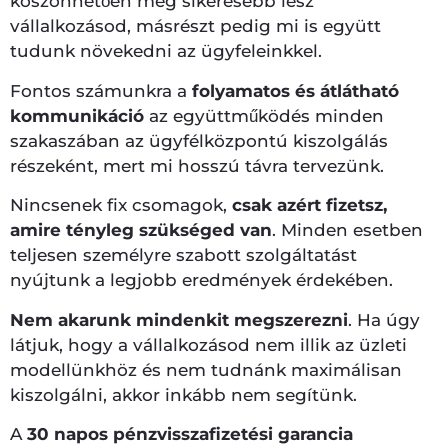
köszönhetően még sikeresebb lesz
vállalkozásod, másrészt pedig mi is együtt
tudunk növekedni az ügyfeleinkkel.
Fontos számunkra a
folyamatos és átlátható
kommunikáció
az együttműködés minden
szakaszában az ügyfélközpontú kiszolgálás
részeként, mert mi hosszú távra tervezünk.
Nincsenek fix csomagok,
csak azért fizetsz,
amire tényleg szükséged van
. Minden esetben
teljesen személyre szabott szolgáltatást
nyújtunk a legjobb eredmények érdekében.
Nem akarunk mindenkit megszerezni
. Ha úgy
látjuk, hogy a vállalkozásod nem illik az üzleti
modellünkhöz és nem tudnánk maximálisan
kiszolgálni, akkor inkább nem segítünk.
A
30 napos pénzvisszafizetési garancia